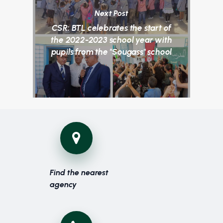
Next Post
CSR: BTL celebrates the start of
the 2022-2023 school year with
pupils from the "Sougass" school
Find the nearest
agency