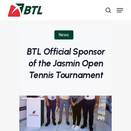
Skip
Menu
to
search
main
content
News
BTL Official Sponsor
of the Jasmin Open
Tennis Tournament