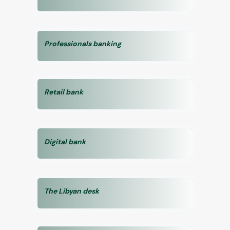
Professionals banking
Retail bank
Digital bank
The Libyan desk