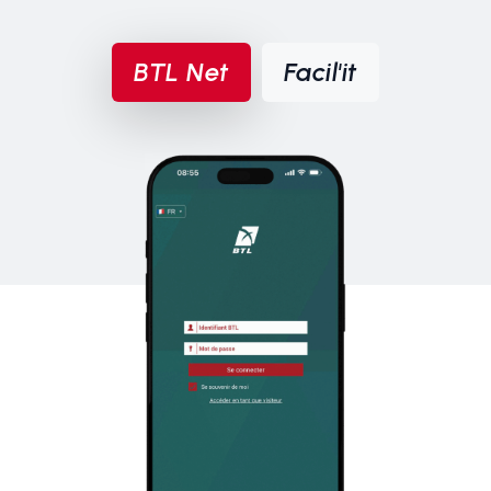
BTL Net
Facil'it