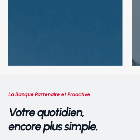
Glo
Ban
T2
Ver
R2
La Banque Partenaire et Proactive
Votre quotidien,
encore plus simple.