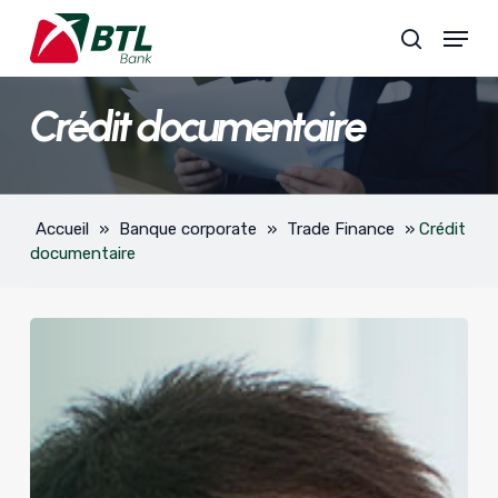
Skip
Menu
to
search
main
content
Crédit documentaire
Accueil
»
Banque corporate
»
Trade Finance
»
Crédit
documentaire