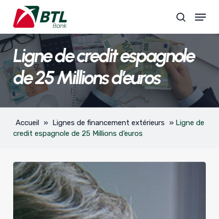
Skip
Menu
to
search
main
content
Ligne de credit espagnole
de 25 Millions d’euros
Accueil
»
Lignes de financement extérieurs
»
Ligne de
credit espagnole de 25 Millions d’euros