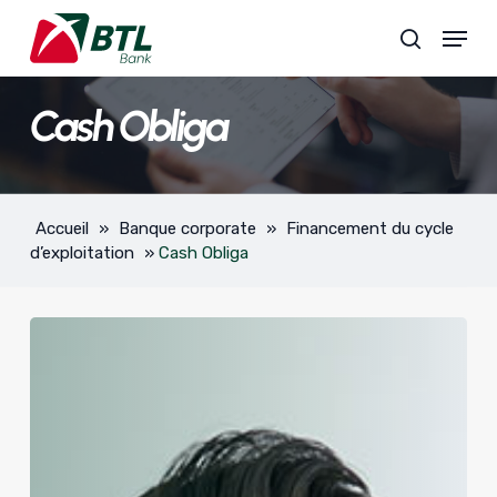
Skip
Menu
to
search
main
content
Cash Obliga
Accueil
»
Banque corporate
»
Financement du cycle
d’exploitation
»
Cash Obliga