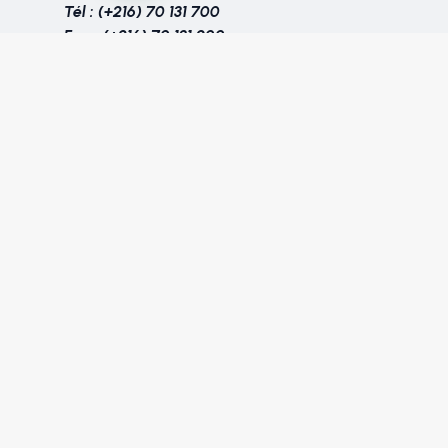
Tél : (+216) 70 131 700
Fax : (+216) 70 131 900
Prenez contact
avec nous
Suivez nous sur