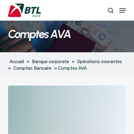
Skip
Menu
to
search
main
content
Comptes AVA
Accueil
»
Banque corporate
»
Opérations courantes
»
Comptes Bancaire
»
Comptes AVA