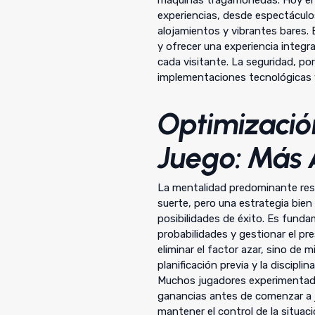
experiencias, desde espectáculos
alojamientos y vibrantes bares. 
y ofrecer una experiencia integr
cada visitante. La seguridad, po
implementaciones tecnológicas 
Optimización
Juego: Más A
La mentalidad predominante resp
suerte, pero una estrategia bien
posibilidades de éxito. Es funda
probabilidades y gestionar el p
eliminar el factor azar, sino de 
planificación previa y la discipli
Muchos jugadores experimentado
ganancias antes de comenzar a ju
mantener el control de la situa