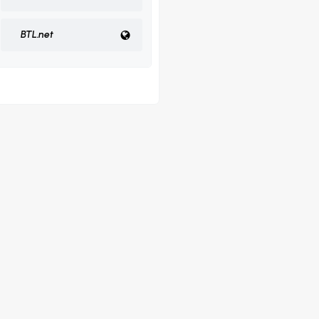
BTL.net