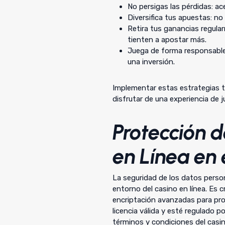
No persigas las pérdidas: ac
Diversifica tus apuestas: no
Retira tus ganancias regula
tienten a apostar más.
Juega de forma responsable
una inversión.
Implementar estas estrategias t
disfrutar de una experiencia de 
Protección 
en Línea en 
La seguridad de los datos person
entorno del casino en línea. Es c
encriptación avanzadas para prot
licencia válida y esté regulado
términos y condiciones del casi