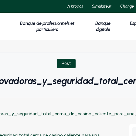
À propos
Simulateur
Change
Banque de professionnels et
Banque
Esp
particuliers
digitale
Post
nnovadoras_y_seguridad_total_c
doras_y_seguridad_total_cerca_de_casino_caliente_para_una
eguridad total cerca de casino caliente para una