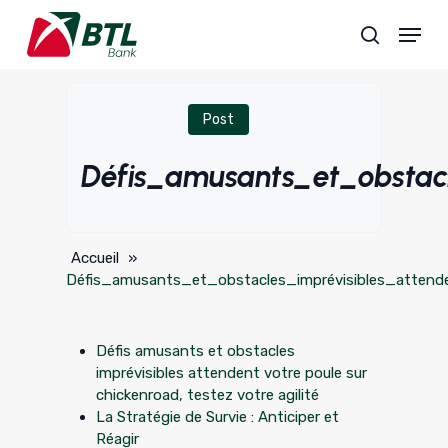
Skip
Menu
to
search
main
content
Post
Défis_amusants_et_obstacl
Accueil
»
Défis_amusants_et_obstacles_imprévisibles_attend
Défis amusants et obstacles
imprévisibles attendent votre poule sur
chickenroad, testez votre agilité
La Stratégie de Survie : Anticiper et
Réagir