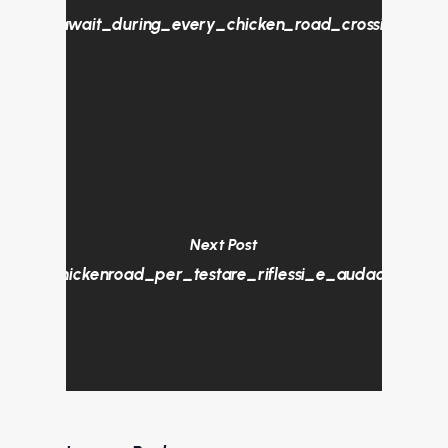
allenges_await_during_every_chicken_road_crossing_for
Next Post
ra_e_chickenroad_per_testare_riflessi_e_audacia_lun