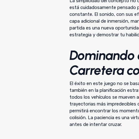
La simplicidad del concepto no d
está cuidadosamente pensado pa
constante. El sonido, con sus ef
capa adicional de inmersión, ma
partida es una nueva oportunidad
estrategia y demostrar tu habili
Dominando e
Carretera co
El éxito en este juego no se bas
también en la planificación estra
todos los vehículos se mueven a
trayectorias más impredecibles q
permitirá encontrar los momento
colisión. La paciencia es una vir
antes de intentar cruzar.