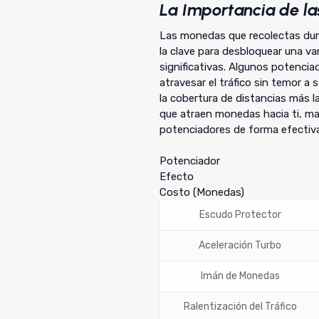
La Importancia de la
Las monedas que recolectas dur
la clave para desbloquear una v
significativas. Algunos potencia
atravesar el tráfico sin temor a 
la cobertura de distancias más 
que atraen monedas hacia ti, ma
potenciadores de forma efectiva
Potenciador
Efecto
Costo (Monedas)
Escudo Protector
Aceleración Turbo
Imán de Monedas
Ralentización del Tráfico