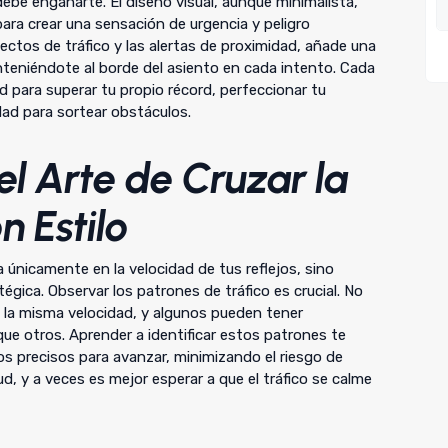
ebe engañarte. El diseño visual, aunque minimalista,
ra crear una sensación de urgencia y peligro
ectos de tráfico y las alertas de proximidad, añade una
nteniéndote al borde del asiento en cada intento. Cada
 para superar tu propio récord, perfeccionar tu
dad para sortear obstáculos.
l Arte de Cruzar la
n Estilo
a únicamente en la velocidad de tus reflejos, sino
tégica. Observar los patrones de tráfico es crucial. No
 la misma velocidad, y algunos pueden tener
ue otros. Aprender a identificar estos patrones te
s precisos para avanzar, minimizando el riesgo de
tud, y a veces es mejor esperar a que el tráfico se calme