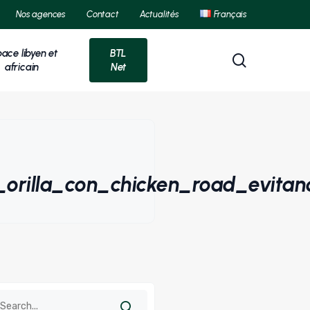
Nos agences
Contact
Actualités
Français
ace libyen et
BTL
search
africain
Net
_orilla_con_chicken_road_evita