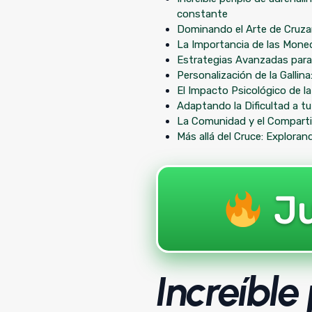
constante
Dominando el Arte de Cruzar
La Importancia de las Mone
Estrategias Avanzadas para
Personalización de la Gallin
El Impacto Psicológico de la
Adaptando la Dificultad a tu
La Comunidad y el Comparti
Más allá del Cruce: Exploran
J
Increíble