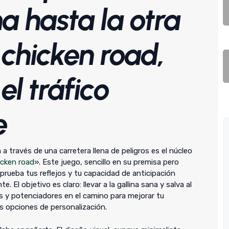
a hasta la otra
n chicken road,
el tráfico
e
 a través de una carretera llena de peligros es el núcleo
icken road
». Este juego, sencillo en su premisa pero
 prueba tus reflejos y tu capacidad de anticipación
e. El objetivo es claro: llevar a la gallina sana y salva al
 y potenciadores en el camino para mejorar tu
s opciones de personalización.