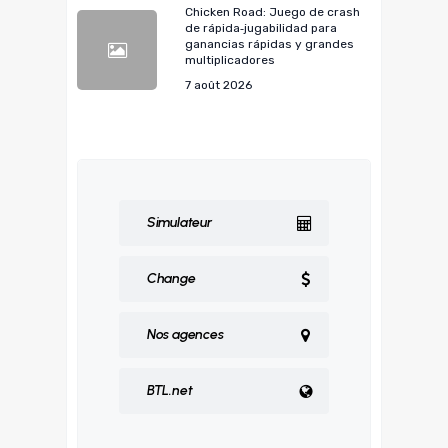
Chicken Road: Juego de crash
de rápida‑jugabilidad para
ganancias rápidas y grandes
multiplicadores
7 août 2026
Simulateur
Change
Nos agences
BTL.net