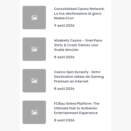
Consolidated Casino Network:
La tua destinazione di gioco
Mobile‑First
9 août 2026
Wizebets Casino – Snel‑Pace
Slots & Crash Games voor
Snelle Winsten
8 août 2026
Casino Spin Dynasty : Votre
Destination idéale de Gaming
Premium en Internet
8 août 2026
FC8au Online Platform: The
Ultimate Hub to Authentic
Entertainment Experience
8 août 2026