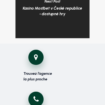
Next Post
Kasino Mostbet v České republice
- dostupné hry
Trouvez l’agence
la plus proche