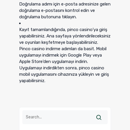
Doğrulama adımı için e-posta adresinize gelen
doğrulama e-postasını kontrol edin ve
doğrulama butonuna tıklayın.
Kayıt tamamlandığında, pinco casino’ya giriş
yapabilirsiniz. Ana sayfaya yönlendirileceksiniz
ve oyunları keşfetmeye başlayabilirsiniz.
Pinco casino indirme adımları da basit. Mobil
uygulamayı indirmek için Google Play veya
Apple Store’den uygulamayı indirin.
Uygulamayı indirdikten sonra, pinco casino
mobil uygulamasını cihazınıza yükleyin ve giriş
yapabilirsiniz.