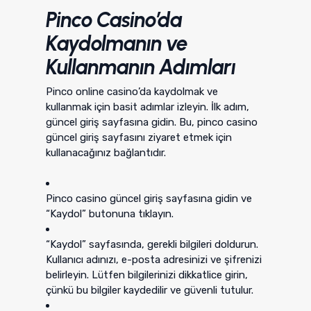
Pinco Casino’da
Kaydolmanın ve
Kullanmanın Adımları
Pinco online casino’da kaydolmak ve
kullanmak için basit adımlar izleyin. İlk adım,
güncel giriş sayfasına gidin. Bu, pinco casino
güncel giriş sayfasını ziyaret etmek için
kullanacağınız bağlantıdır.
Pinco casino güncel giriş sayfasına gidin ve
“Kaydol” butonuna tıklayın.
“Kaydol” sayfasında, gerekli bilgileri doldurun.
Kullanıcı adınızı, e-posta adresinizi ve şifrenizi
belirleyin. Lütfen bilgilerinizi dikkatlice girin,
çünkü bu bilgiler kaydedilir ve güvenli tutulur.