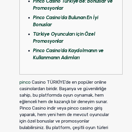
Pinco Casino Türkiye’de: Bonuslar ve
Promosyonlar
Pinco Casino’da Bulunan En İyi
Bonuslar
Türkiye Oyuncuları için Özel
Promosyonlar
Pinco Casino’da Kaydolmanın ve
Kullanmanın Adımları
pinco
Casino TÜRKİYE’de en popüler online
casinolardan biridir. Başarıya ve güvenilirliğe
sahip, bu platformda oyun oynamak, hem
eğlenceli hem de kazançlı bir deneyim sunar.
Pinco Casino indir veya pinco casino giriş
yaparak, hem yeni hem de mevcut oyuncular
için özel bonuslar ve promosyonlar
bulabilirsiniz. Bu platform, çeşitli oyun türleri