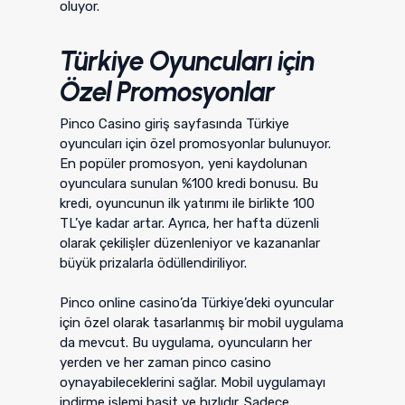
oluyor.
Türkiye Oyuncuları için
Özel Promosyonlar
Pinco Casino giriş sayfasında Türkiye
oyuncuları için özel promosyonlar bulunuyor.
En popüler promosyon, yeni kaydolunan
oyunculara sunulan %100 kredi bonusu. Bu
kredi, oyuncunun ilk yatırımı ile birlikte 100
TL’ye kadar artar. Ayrıca, her hafta düzenli
olarak çekilişler düzenleniyor ve kazananlar
büyük prizalarla ödüllendiriliyor.
Pinco online casino’da Türkiye’deki oyuncular
için özel olarak tasarlanmış bir mobil uygulama
da mevcut. Bu uygulama, oyuncuların her
yerden ve her zaman pinco casino
oynayabileceklerini sağlar. Mobil uygulamayı
indirme işlemi basit ve hızlıdır. Sadece