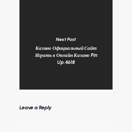
Next Post
Казино Официальный Сайт
Играть в Онлайн Казино Pin
Up.4618
Leave a Reply