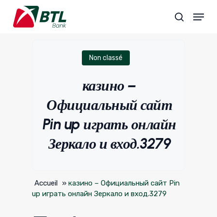
Skip
Menu
to
search
main
content
Non classé
казино –
Официальный сайт
Pin up играть онлайн
Зеркало и вход.3279
Accueil
»
казино – Официальный сайт Pin
up играть онлайн Зеркало и вход.3279