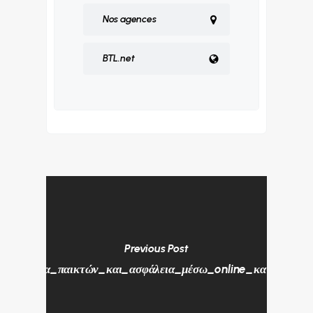
Nos agences
BTL.net
Previous Post
Αξιοπιστία_παικτών_και_ασφάλεια_μέσω_online_κα-834854