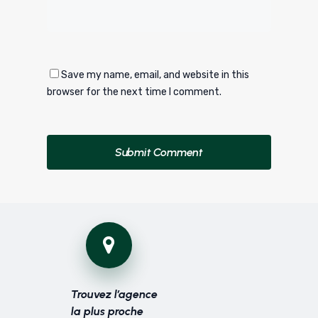
Save my name, email, and website in this
browser for the next time I comment.
Trouvez l’agence
la plus proche