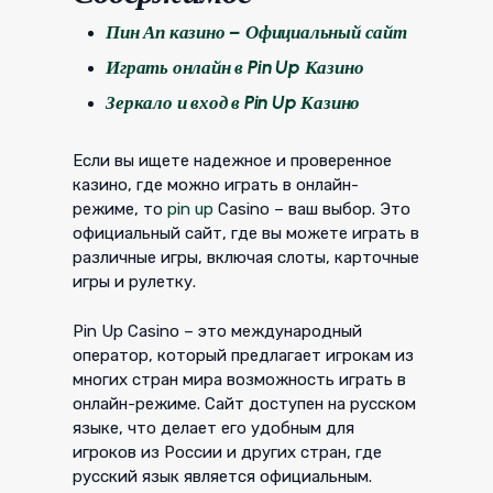
Пин Ап казино – Официальный сайт
Играть онлайн в Pin Up Казино
Зеркало и вход в Pin Up Казино
Если вы ищете надежное и проверенное
казино, где можно играть в онлайн-
режиме, то
pin up
Casino – ваш выбор. Это
официальный сайт, где вы можете играть в
различные игры, включая слоты, карточные
игры и рулетку.
Pin Up Casino – это международный
оператор, который предлагает игрокам из
многих стран мира возможность играть в
онлайн-режиме. Сайт доступен на русском
языке, что делает его удобным для
игроков из России и других стран, где
русский язык является официальным.