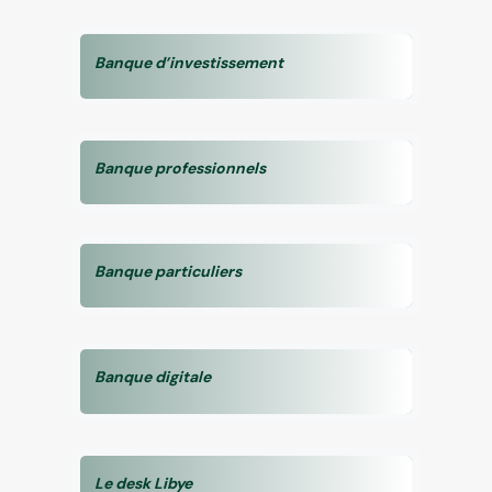
Banque d’investissement
Banque professionnels
Banque particuliers
Banque digitale
Le desk Libye