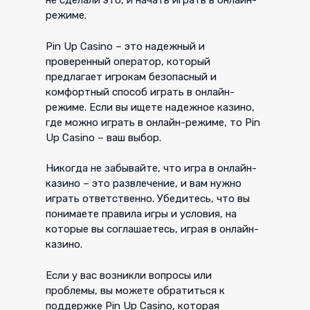
не сделали это, и начать играть в онлайн-
режиме.
Pin Up Casino – это надежный и
проверенный оператор, который
предлагает игрокам безопасный и
комфортный способ играть в онлайн-
режиме. Если вы ищете надежное казино,
где можно играть в онлайн-режиме, то Pin
Up Casino – ваш выбор.
Никогда не забывайте, что игра в онлайн-
казино – это развлечение, и вам нужно
играть ответственно. Убедитесь, что вы
понимаете правила игры и условия, на
которые вы соглашаетесь, играя в онлайн-
казино.
Если у вас возникли вопросы или
проблемы, вы можете обратиться к
поддержке Pin Up Casino, которая