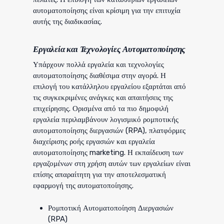
αυτοματοποίησης είναι κρίσιμη για την επιτυχία
αυτής της διαδικασίας.
Εργαλεία και Τεχνολογίες Αυτοματοποίησης
Υπάρχουν πολλά εργαλεία και τεχνολογίες
αυτοματοποίησης διαθέσιμα στην αγορά. Η
επιλογή του κατάλληλου εργαλείου εξαρτάται από
τις συγκεκριμένες ανάγκες και απαιτήσεις της
επιχείρησης. Ορισμένα από τα πιο δημοφιλή
εργαλεία περιλαμβάνουν λογισμικό ρομποτικής
αυτοματοποίησης διεργασιών (RPA), πλατφόρμες
διαχείρισης ροής εργασιών και εργαλεία
αυτοματοποίησης marketing. Η εκπαίδευση των
εργαζομένων στη χρήση αυτών των εργαλείων είναι
επίσης απαραίτητη για την αποτελεσματική
εφαρμογή της αυτοματοποίησης.
Ρομποτική Αυτοματοποίηση Διεργασιών
(RPA)