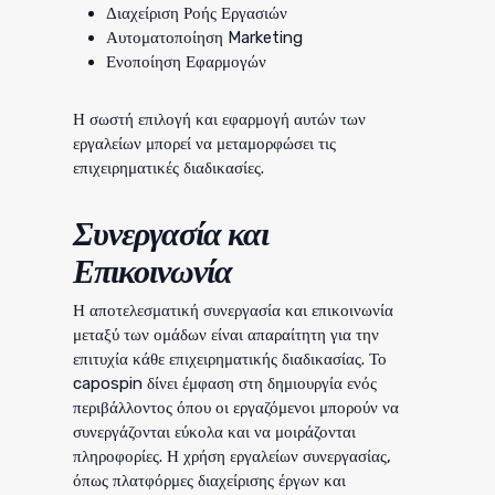
Διαχείριση Ροής Εργασιών
Αυτοματοποίηση Marketing
Ενοποίηση Εφαρμογών
Η σωστή επιλογή και εφαρμογή αυτών των
εργαλείων μπορεί να μεταμορφώσει τις
επιχειρηματικές διαδικασίες.
Συνεργασία και
Επικοινωνία
Η αποτελεσματική συνεργασία και επικοινωνία
μεταξύ των ομάδων είναι απαραίτητη για την
επιτυχία κάθε επιχειρηματικής διαδικασίας. Το
capospin δίνει έμφαση στη δημιουργία ενός
περιβάλλοντος όπου οι εργαζόμενοι μπορούν να
συνεργάζονται εύκολα και να μοιράζονται
πληροφορίες. Η χρήση εργαλείων συνεργασίας,
όπως πλατφόρμες διαχείρισης έργων και