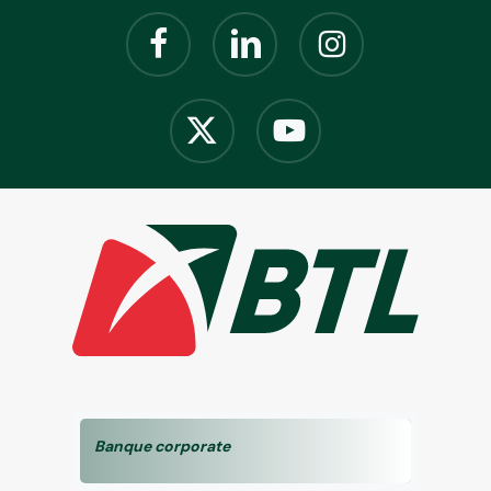
Banque corporate