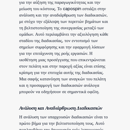
για την αύξηση της παραγωγικότητας και την
μείωση του κόστους. Το capospin εστιάζει στην
ανάλυση και την αναδιάρθρωση των διαδικασιών,
με στόχο την εξάλειψη των περιττών βημάτων και
τη βελτιστοποίηση της συνεργασίας μεταξύ των
ομάδων. Αυτό περιλαμβάνει την αξιολόγηση κάθε
σταδίου της διαδικασίας, τον εντοπισμό των
σημείων συμφόρησης και την εφαρμογή λύσεων
για την επιτάχυνση της ροής εργασιών. Η
υιοθέτηση μιας προσέγγισης που επικεντρώνεται
στον πελάτη και στην παροχή αξίας είναι επίσης
κρίσιμη για την επιτυχία αυτής της διαδικασίας.
Μια σαφής κατανόηση των αναγκών του πελάτη
και η προσαρμογή των διαδικασιών ανάλογα
μπορούν να οδηγήσουν σε σημαντικά οφέλη.
Ανάλυση και Αναδιάρθρωση Διαδικασιών
Η ανάλυση των υπαρχουσών διαδικασιών είναι το
πρώτο βήμα για την βελτιστοποίηση τους. Αυτό
περιλαμβάνει την δημιουργία ενός λεπτομερούς