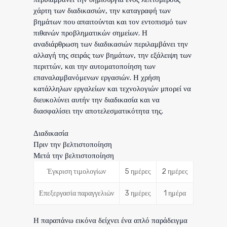
χάρτη των διαδικασιών, την καταγραφή των
βημάτων που απαιτούνται και τον εντοπισμό των
πιθανών προβληματικών σημείων. Η
αναδιάρθρωση των διαδικασιών περιλαμβάνει την
αλλαγή της σειράς των βημάτων, την εξάλειψη των
περιττών, και την αυτοματοποίηση των
επαναλαμβανόμενων εργασιών. Η χρήση
κατάλληλων εργαλείων και τεχνολογιών μπορεί να
διευκολύνει αυτήν την διαδικασία και να
διασφαλίσει την αποτελεσματικότητα της.
Διαδικασία
Πριν την βελτιστοποίηση
Μετά την βελτιστοποίηση
Έγκριση τιμολογίων
5 ημέρες
2 ημέρες
Επεξεργασία παραγγελιών
3 ημέρες
1 ημέρα
Η παραπάνω εικόνα δείχνει ένα απλό παράδειγμα