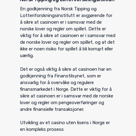
En godkjenning fra Norsk Tipping og
Lotteriforskningsinstitutt er avgjørende for
å sikre at casinoen er i samsvar med de
norske lover og regler om spillet. Dette er
viktig for å sikre at casinoen er i samsvar med
de norske lover og regler om spillet, og at det
ikke er noen risiko for spillet å bli korrupt eller
uærlig.
Det er også viktig å sikre at casinoen har en
godkjenning fra Finanstilsynet, som er
ansvarlig for å overvåke og regulere
finansmarkedet i Norge. Dette er viktig for å
sikre at casinoen er i samsvar med de norske
lover og regler om pengeoverføringer og
andre finansielle transaksjoner.
Utvikling av et casino uten lisens i Norge er
en kompleks prosess