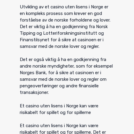
Utvikling av et casino uten lisens i Norge er
en kompleks prosess som krever en god
forståelse av de norske forholdene og lover.
Det er viktig å ha en godkjenning fra Norsk
Tipping og Lotteriforskningsinstitutt og
Finanstilsynet for å sikre at casinoen er i
samsvar med de norske lover og regler.
Det er også viktig å ha en godkjenning fra
andre norske myndigheter, som for eksempel
Norges Bank, for å sikre at casinoen er i
samsvar med de norske lover og regler om
pengeoverføringer og andre finansielle
transaksjoner.
Et casino uten lisens i Norge kan være
risikabelt for spillet og for spillerne
Et casino uten lisens i Norge kan være
risikabelt for spillet og for spillerne. Det er