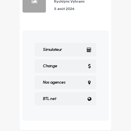
Rychlými Výhrami
5 août 2026
Simulateur
Change
Nos agences
BTL.net