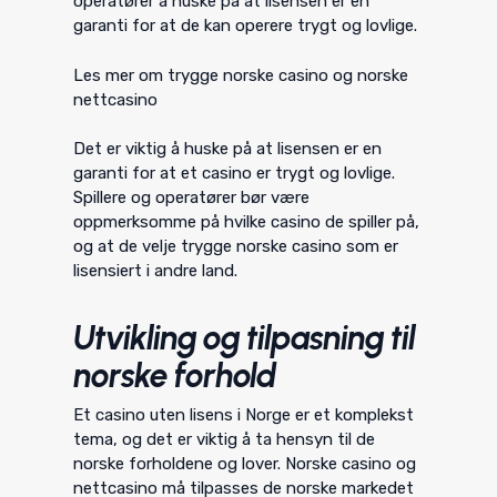
operatører å huske på at lisensen er en
garanti for at de kan operere trygt og lovlige.
Les mer om trygge norske casino og norske
nettcasino
Det er viktig å huske på at lisensen er en
garanti for at et casino er trygt og lovlige.
Spillere og operatører bør være
oppmerksomme på hvilke casino de spiller på,
og at de velje trygge norske casino som er
lisensiert i andre land.
Utvikling og tilpasning til
norske forhold
Et casino uten lisens i Norge er et komplekst
tema, og det er viktig å ta hensyn til de
norske forholdene og lover. Norske casino og
nettcasino må tilpasses de norske markedet