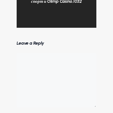
спорт и Olimp Casino.1032
Leave a Reply