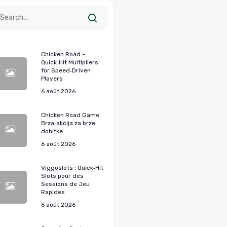
Chicken Road –
Quick‑Hit Multipliers
for Speed‑Driven
Players
6 août 2026
Chicken Road Game:
Brza‑akcija za brze
dobitke
6 août 2026
Viggoslots : Quick‑Hit
Slots pour des
Sessions de Jeu
Rapides
6 août 2026