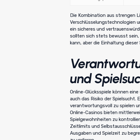
Die Kombination aus strengen L
Verschlüsselungstechnologien u
ein sicheres und vertrauenswürdi
sollten sich stets bewusst sein,
kann, aber die Einhaltung dieser
Verantwortu
und Spielsu
Online-Glücksspiele können eine
auch das Risiko der Spielsucht.
verantwortungsvoll zu spielen un
Online-Casinos bieten mittlerwei
Spielgewohnheiten zu kontrollier
Zeitlimits und Selbstausschlüsse
Ausgaben und Spielzeit zu begre