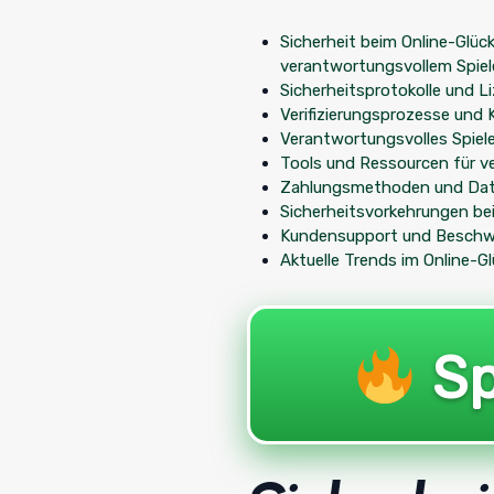
Sicherheit beim Online-Glüc
verantwortungsvollem Spie
Sicherheitsprotokolle und L
Verifizierungsprozesse und 
Verantwortungsvolles Spiel
Tools und Ressourcen für v
Zahlungsmethoden und Dat
Sicherheitsvorkehrungen be
Kundensupport und Besch
Aktuelle Trends im Online-G
Sp