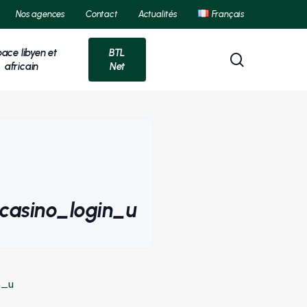
Nos agences
Contact
Actualités
Français
ace libyen et
BTL
search
africain
Net
casino_login_u
n_u