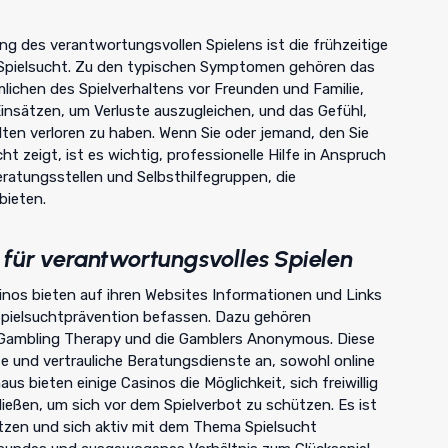
ung des verantwortungsvollen Spielens ist die frühzeitige
 Spielsucht. Zu den typischen Symptomen gehören das
lichen des Spielverhaltens vor Freunden und Familie,
insätzen, um Verluste auszugleichen, und das Gefühl,
alten verloren zu haben. Wenn Sie oder jemand, den Sie
ht zeigt, ist es wichtig, professionelle Hilfe in Anspruch
eratungsstellen und Selbsthilfegruppen, die
bieten.
 für verantwortungsvolles Spielen
inos bieten auf ihren Websites Informationen und Links
 Spielsuchtprävention befassen. Dazu gehören
e Gambling Therapy und die Gamblers Anonymous. Diese
e und vertrauliche Beratungsdienste an, sowohl online
aus bieten einige Casinos die Möglichkeit, sich freiwillig
ießen, um sich vor dem Spielverbot zu schützen. Es ist
utzen und sich aktiv mit dem Thema Spielsucht