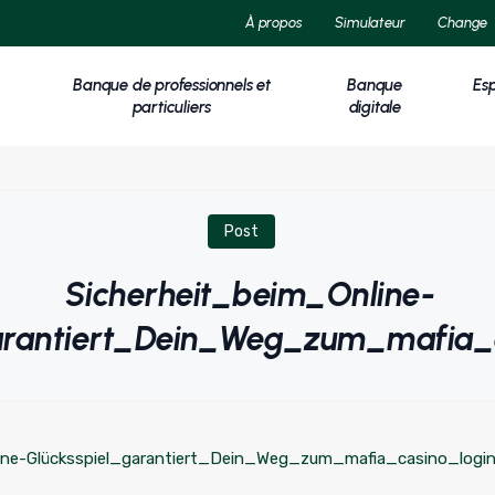
À propos
Simulateur
Change
Banque de professionnels et
Banque
Esp
particuliers
digitale
Post
Sicherheit_beim_Online-
garantiert_Dein_Weg_zum_mafia_
ine-Glücksspiel_garantiert_Dein_Weg_zum_mafia_casino_logi