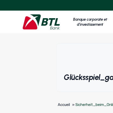
Skip
to
main
content
Banque corporate et
d’investissement
Glücksspiel_
Accueil
»
Sicherheit_beim_Onl