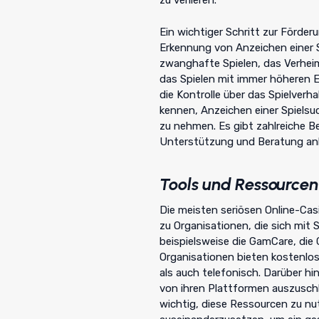
zu verlieren.
Ein wichtiger Schritt zur Förder
Erkennung von Anzeichen einer
zwanghafte Spielen, das Verheim
das Spielen mit immer höheren E
die Kontrolle über das Spielverh
kennen, Anzeichen einer Spielsuc
zu nehmen. Es gibt zahlreiche B
Unterstützung und Beratung an
Tools und Ressourcen
Die meisten seriösen Online-Cas
zu Organisationen, die sich mit
beispielsweise die GamCare, di
Organisationen bieten kostenlos
als auch telefonisch. Darüber hin
von ihren Plattformen auszuschl
wichtig, diese Ressourcen zu n