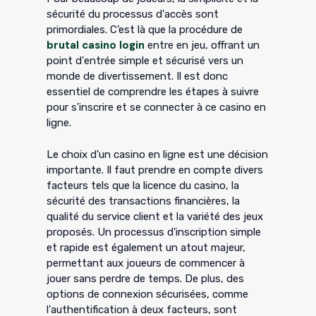
sécurité du processus d'accès sont
primordiales. C’est là que la procédure de
brutal casino login
entre en jeu, offrant un
point d'entrée simple et sécurisé vers un
monde de divertissement. Il est donc
essentiel de comprendre les étapes à suivre
pour s'inscrire et se connecter à ce casino en
ligne.
Le choix d'un casino en ligne est une décision
importante. Il faut prendre en compte divers
facteurs tels que la licence du casino, la
sécurité des transactions financières, la
qualité du service client et la variété des jeux
proposés. Un processus d'inscription simple
et rapide est également un atout majeur,
permettant aux joueurs de commencer à
jouer sans perdre de temps. De plus, des
options de connexion sécurisées, comme
l'authentification à deux facteurs, sont