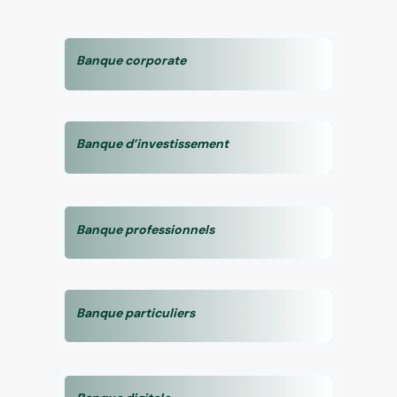
Banque corporate
Banque d’investissement
Banque professionnels
Banque particuliers