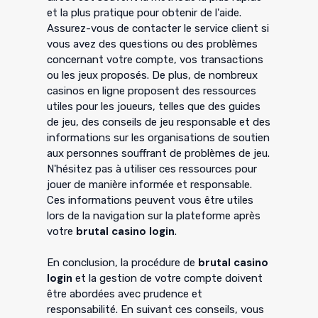
et la plus pratique pour obtenir de l'aide.
Assurez-vous de contacter le service client si
vous avez des questions ou des problèmes
concernant votre compte, vos transactions
ou les jeux proposés. De plus, de nombreux
casinos en ligne proposent des ressources
utiles pour les joueurs, telles que des guides
de jeu, des conseils de jeu responsable et des
informations sur les organisations de soutien
aux personnes souffrant de problèmes de jeu.
N'hésitez pas à utiliser ces ressources pour
jouer de manière informée et responsable.
Ces informations peuvent vous être utiles
lors de la navigation sur la plateforme après
brutal casino login
votre
.
brutal casino
En conclusion, la procédure de
login
et la gestion de votre compte doivent
être abordées avec prudence et
responsabilité. En suivant ces conseils, vous