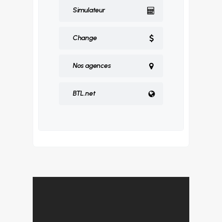
Simulateur
Change
Nos agences
BTL.net