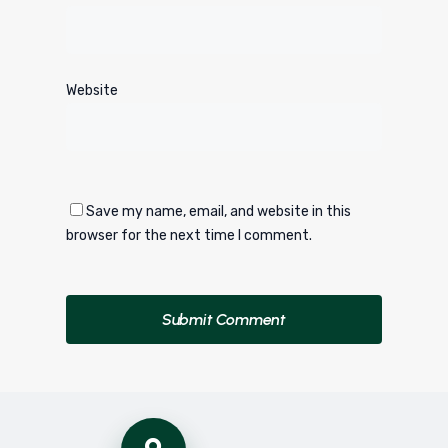
Website
Save my name, email, and website in this
browser for the next time I comment.