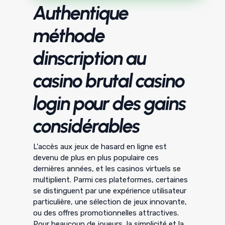
Authentique
méthode
dinscription au
casino brutal casino
login pour des gains
considérables
L'accès aux jeux de hasard en ligne est
devenu de plus en plus populaire ces
dernières années, et les casinos virtuels se
multiplient. Parmi ces plateformes, certaines
se distinguent par une expérience utilisateur
particulière, une sélection de jeux innovante,
ou des offres promotionnelles attractives.
Pour beaucoup de joueurs, la simplicité et la