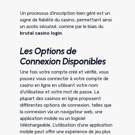
Un processus d'inscription bien géré est un
signe de fiabilité du casino, permettant ainsi
un accès sécurisé, comme par le biais du
brutal casino login
.
Les Options de
Connexion Disponibles
Une fois votre compte créé et vérifié, vous
pouvez vous connecter à votre compte de
casino en ligne en utilisant votre nom
d'utilisateur et votre mot de passe. La
plupart des casinos en ligne proposent
différentes options de connexion, telles que
la connexion via un navigateur web, une
application mobile ou un logiciel
téléchargeable. L'utilisation d'une application
mobile peut offrir une expérience de jeu plus