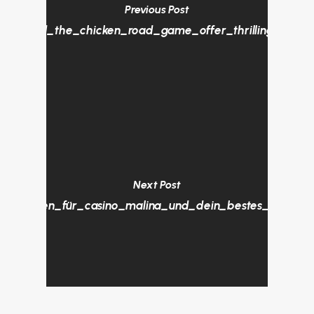
Previous Post
lay_and_the_chicken_road_game_offer_thrilling_chall
Next Post
Strategien_für_casino_malina_und_dein_bestes_Spielerl