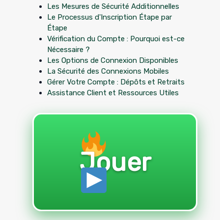
Les Mesures de Sécurité Additionnelles
Le Processus d'Inscription Étape par
Étape
Vérification du Compte : Pourquoi est-ce
Nécessaire ?
Les Options de Connexion Disponibles
La Sécurité des Connexions Mobiles
Gérer Votre Compte : Dépôts et Retraits
Assistance Client et Ressources Utiles
Jouer