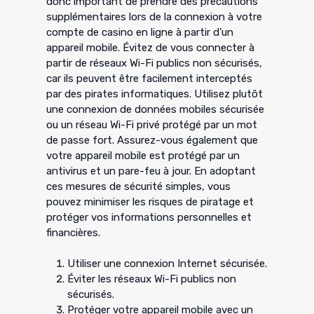
donc important de prendre des précautions
supplémentaires lors de la connexion à votre
compte de casino en ligne à partir d'un
appareil mobile. Évitez de vous connecter à
partir de réseaux Wi-Fi publics non sécurisés,
car ils peuvent être facilement interceptés
par des pirates informatiques. Utilisez plutôt
une connexion de données mobiles sécurisée
ou un réseau Wi-Fi privé protégé par un mot
de passe fort. Assurez-vous également que
votre appareil mobile est protégé par un
antivirus et un pare-feu à jour. En adoptant
ces mesures de sécurité simples, vous
pouvez minimiser les risques de piratage et
protéger vos informations personnelles et
financières.
Utiliser une connexion Internet sécurisée.
Éviter les réseaux Wi-Fi publics non
sécurisés.
Protéger votre appareil mobile avec un