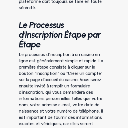
plateforme doit toujours se faire en toute
sérénité.
Le Processus
d'Inscription Étape par
Étape
Le processus d'inscription à un casino en
ligne est généralement simple et rapide. La
première étape consiste à cliquer sur le
bouton "Inscription" ou "Créer un compte"
sur la page d'accueil du casino. Vous serez
ensuite invité à remplir un formulaire
d'inscription, qui vous demandera des
informations personnelles telles que votre
nom, votre adresse e-mail, votre date de
naissance et votre numéro de téléphone. Il
est important de fournir des informations
exactes et véridiques, car elles seront