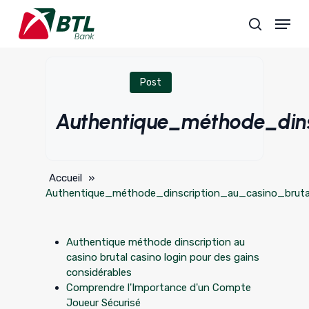
Skip
Menu
to
search
main
content
Post
Authentique_méthode_dins
Accueil
»
Authentique_méthode_dinscription_au_casino_brut
Authentique méthode dinscription au
casino brutal casino login pour des gains
considérables
Comprendre l'Importance d'un Compte
Joueur Sécurisé