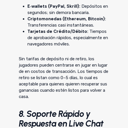
E‑wallets (PayPal, Skrill):
Depósitos en
segundos; sin demora bancaria.
Criptomonedas (Ethereum, Bitcoin):
Transferencias casi instantáneas.
Tarjetas de Crédito/Débito:
Tiempos
de aprobación rápidos, especialmente en
navegadores móviles.
Sin tarifas de depósito ni de retiro, los
jugadores pueden centrarse en jugar en lugar
de en costos de transacción. Los tiempos de
retiro se listan como 0–5 días, lo cual es
aceptable para quienes quieren recuperar sus
ganancias cuando estén listos para volver a
casa.
8. Soporte Rápido y
Respuesta en Live Chat