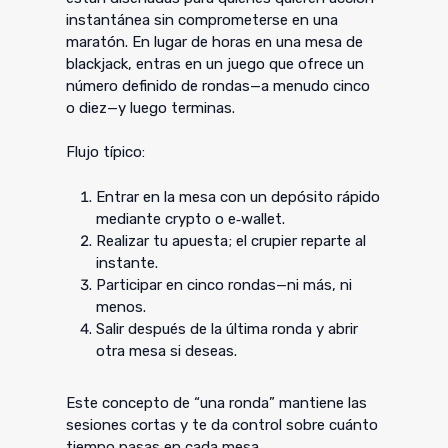
instantánea sin comprometerse en una
maratón. En lugar de horas en una mesa de
blackjack, entras en un juego que ofrece un
número definido de rondas—a menudo cinco
o diez—y luego terminas.
Flujo típico:
Entrar en la mesa con un depósito rápido
mediante crypto o e‑wallet.
Realizar tu apuesta; el crupier reparte al
instante.
Participar en cinco rondas—ni más, ni
menos.
Salir después de la última ronda y abrir
otra mesa si deseas.
Este concepto de “una ronda” mantiene las
sesiones cortas y te da control sobre cuánto
tiempo pasas en cada mesa.