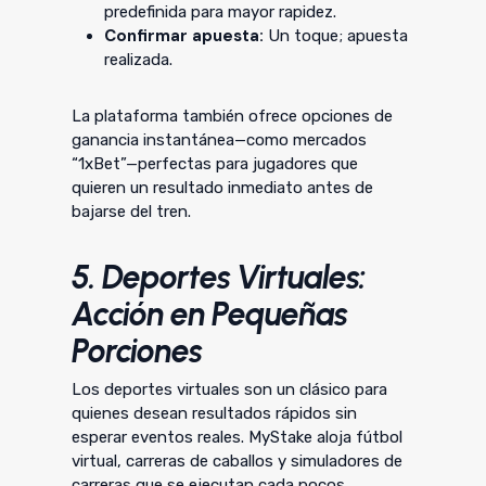
predefinida para mayor rapidez.
Confirmar apuesta:
Un toque; apuesta
realizada.
La plataforma también ofrece opciones de
ganancia instantánea—como mercados
“1xBet”—perfectas para jugadores que
quieren un resultado inmediato antes de
bajarse del tren.
5. Deportes Virtuales:
Acción en Pequeñas
Porciones
Los deportes virtuales son un clásico para
quienes desean resultados rápidos sin
esperar eventos reales. MyStake aloja fútbol
virtual, carreras de caballos y simuladores de
carreras que se ejecutan cada pocos