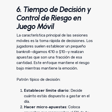
6. Tiempo de Decisión y
Control de Riesgo en
Juego Móvil
La característica principal de las sesiones
móviles es la toma rápida de decisiones. Los
jugadores suelen establecer un pequeño
bankroll—digamos €10 o $10—y realizan
apuestas que son una fracción de esa
cantidad. Este enfoque mantiene el riesgo
bajo mientras mantiene la emoción.
Patrón típico de decisión:
Establecer límite diario:
Decide
cuánto estás dispuesto a gastar en el
día.
Hacer micro‑apuestas:
Coloca