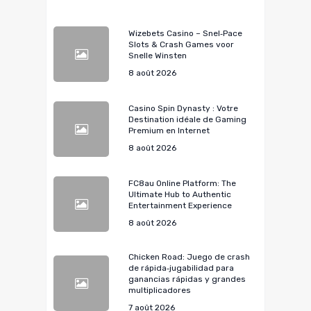
Wizebets Casino – Snel‑Pace
Slots & Crash Games voor
Snelle Winsten
8 août 2026
Casino Spin Dynasty : Votre
Destination idéale de Gaming
Premium en Internet
8 août 2026
FC8au Online Platform: The
Ultimate Hub to Authentic
Entertainment Experience
8 août 2026
Chicken Road: Juego de crash
de rápida‑jugabilidad para
ganancias rápidas y grandes
multiplicadores
7 août 2026