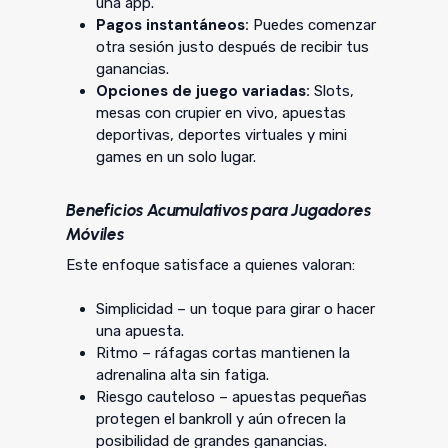
una app.
Pagos instantáneos:
Puedes comenzar
otra sesión justo después de recibir tus
ganancias.
Opciones de juego variadas:
Slots,
mesas con crupier en vivo, apuestas
deportivas, deportes virtuales y mini
games en un solo lugar.
Beneficios Acumulativos para Jugadores
Móviles
Este enfoque satisface a quienes valoran:
Simplicidad – un toque para girar o hacer
una apuesta.
Ritmo – ráfagas cortas mantienen la
adrenalina alta sin fatiga.
Riesgo cauteloso – apuestas pequeñas
protegen el bankroll y aún ofrecen la
posibilidad de grandes ganancias.