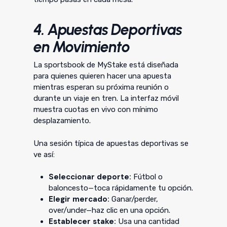
4. Apuestas Deportivas
en Movimiento
La sportsbook de MyStake está diseñada
para quienes quieren hacer una apuesta
mientras esperan su próxima reunión o
durante un viaje en tren. La interfaz móvil
muestra cuotas en vivo con mínimo
desplazamiento.
Una sesión típica de apuestas deportivas se
ve así:
Seleccionar deporte:
Fútbol o
baloncesto—toca rápidamente tu opción.
Elegir mercado:
Ganar/perder,
over/under—haz clic en una opción.
Establecer stake:
Usa una cantidad