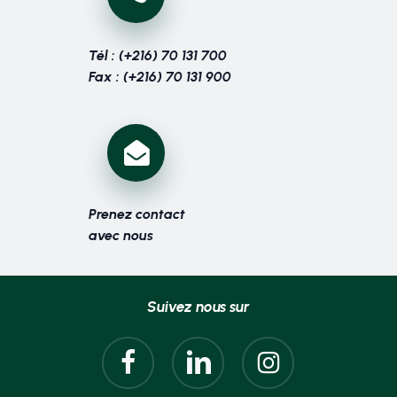
Tél : (+216) 70 131 700
Fax : (+216) 70 131 900
Prenez contact
avec nous
Suivez nous sur