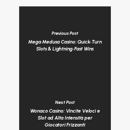
Previous Post
Mega Medusa Casino: Quick‑Turn
Slots & Lightning‑Fast Wins
Next Post
Wonaco Casino: Vincite Veloci e
Slot ad Alta Intensità per
Giocatori Frizzanti