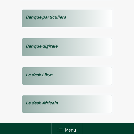
Banque particuliers
Banque digitale
Le desk Libye
Le desk Africain
Menu