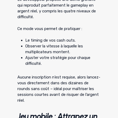
qui reproduit parfaitement le gameplay en
argent réel, y compris les quatre niveaux de
difficulté.
Ce mode vous permet de pratiquer :
Le timing de vos cash outs.
Observer la vitesse à laquelle les
multiplicateurs montent.
Ajuster votre stratégie pour chaque
difficulté.
Aucune inscription n’est requise, alors lancez-
vous directement dans des dizaines de
rounds sans coût – idéal pour maîtriser les
sessions courtes avant de risquer de l’argent
réel.
Jeu mobile : Attrapez un