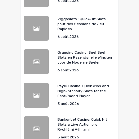
6 août 2026
Viggoslots : Quick‑Hit Slots
pour des Sessions de Jeu
Rapides
6 août 2026
Gransino Casino: Snel‑Spel
Slots en Razendsnelle Winsten
voor de Moderne Speler
6 août 2026
PayID Casino: Quick Wins and
High‑Intensity Slots for the
Fast‑Paced Player
5 août 2026
Bankonbet Casino: Quick‑Hit
Slots a Live Action pro
Rychlými Výhrami
5 août 2026