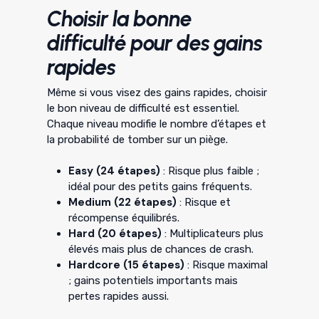
Choisir la bonne
difficulté pour des gains
rapides
Même si vous visez des gains rapides, choisir
le bon niveau de difficulté est essentiel.
Chaque niveau modifie le nombre d’étapes et
la probabilité de tomber sur un piège.
Easy (24 étapes)
: Risque plus faible ;
idéal pour des petits gains fréquents.
Medium (22 étapes)
: Risque et
récompense équilibrés.
Hard (20 étapes)
: Multiplicateurs plus
élevés mais plus de chances de crash.
Hardcore (15 étapes)
: Risque maximal
; gains potentiels importants mais
pertes rapides aussi.