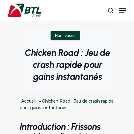
Skip
Menu
to
search
main
content
Non classé
Chicken Road : Jeu de
crash rapide pour
gains instantanés
Accueil
»
Chicken Road : Jeu de crash rapide
pour gains instantanés
Introduction : Frissons