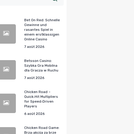
Bet On Red: Schnelle
Gewinne und
rasantes Spiel in
einem erstklassigen
Online Casino
7 août 2026
Betsson Casino:
Szybka Gra Mobilna
dla Gracza w Ruchu
7 août 2026
Chicken Road –
Quick‑Hit Multipliers
for Speed‑Driven
Players
6 août 2026
Chicken Road Game:
Brza‑akcija za brze