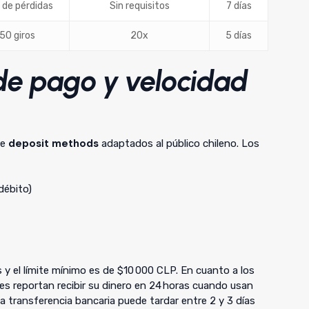
 de pérdidas
Sin requisitos
7 días
50 giros
20x
5 días
de pago y velocidad
deposit methods
de
adaptados al público chileno. Los
débito)
y el límite mínimo es de $10 000 CLP. En cuanto a los
ores reportan recibir su dinero en 24 horas cuando usan
a transferencia bancaria puede tardar entre 2 y 3 días