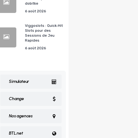
dobitke
6 août 2026
Viggoslots : Quick‑Hit
Slots pour des
Sessions de Jeu
Rapides
6 août 2026
Simulateur
Change
Nos agences
BTL.net