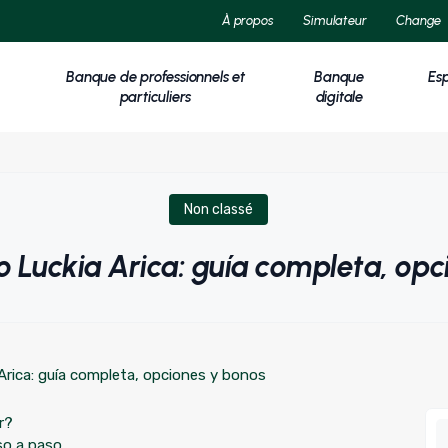
À propos
Simulateur
Change
Banque de professionnels et
Banque
Esp
particuliers
digitale
Non classé
no Luckia Arica: guía completa, op
 Arica: guía completa, opciones y bonos
r?
aso a paso