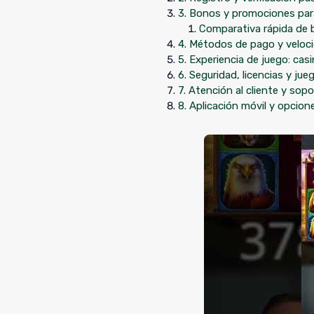
3. Bonos y promociones par
Comparativa rápida de
4. Métodos de pago y veloci
5. Experiencia de juego: cas
6. Seguridad, licencias y ju
7. Atención al cliente y sop
8. Aplicación móvil y opcio