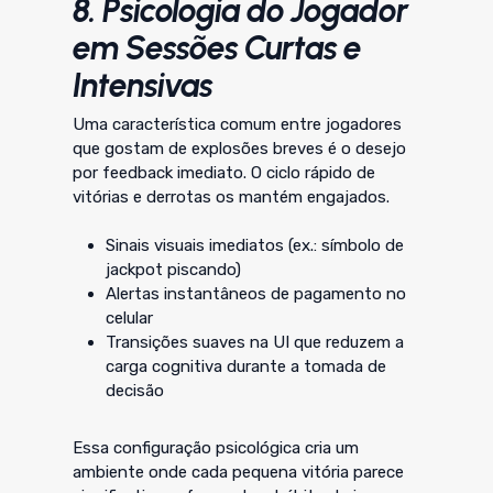
8. Psicologia do Jogador
em Sessões Curtas e
Intensivas
Uma característica comum entre jogadores
que gostam de explosões breves é o desejo
por feedback imediato. O ciclo rápido de
vitórias e derrotas os mantém engajados.
Sinais visuais imediatos (ex.: símbolo de
jackpot piscando)
Alertas instantâneos de pagamento no
celular
Transições suaves na UI que reduzem a
carga cognitiva durante a tomada de
decisão
Essa configuração psicológica cria um
ambiente onde cada pequena vitória parece