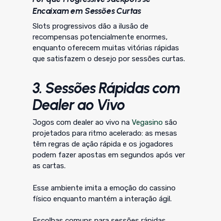
Encaixam em Sessões Curtas
Slots progressivos dão a ilusão de
recompensas potencialmente enormes,
enquanto oferecem muitas vitórias rápidas
que satisfazem o desejo por sessões curtas.
3. Sessões Rápidas com
Dealer ao Vivo
Jogos com dealer ao vivo na
Vegasino
são
projetados para ritmo acelerado: as mesas
têm regras de ação rápida e os jogadores
podem fazer apostas em segundos após ver
as cartas.
Esse ambiente imita a emoção do cassino
físico enquanto mantém a interação ágil.
Escolhas comuns para sessões rápidas