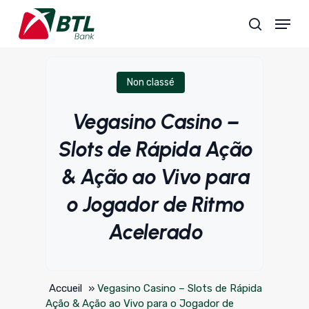
Skip
Menu
to
search
main
content
Non classé
Vegasino Casino –
Slots de Rápida Ação
& Ação ao Vivo para
o Jogador de Ritmo
Acelerado
Accueil
»
Vegasino Casino – Slots de Rápida
Ação & Ação ao Vivo para o Jogador de