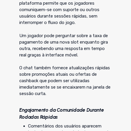
plataforma permite que os jogadores
comuniquem-se com suporte ou outros
usuários durante sessões rápidas, sem
interromper o fluxo do jogo.
Um jogador pode perguntar sobre a taxa de
pagamento de uma nova slot enquanto gira
outra, recebendo uma resposta em tempo
real graças à interface móvel.
O chat também fornece atualizações rápidas
sobre promoções atuais ou ofertas de
cashback que podem ser utilizadas
imediatamente se se encaixarem na janela de
sessão curta.
Engajamento da Comunidade Durante
Rodadas Rápidas
Comentários dos usuários aparecem