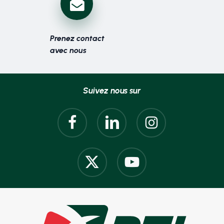
Prenez contact
avec nous
Suivez nous sur