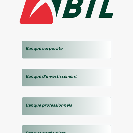
Banque corporate
Banque d’investissement
Banque professionnels
Banque particuliers