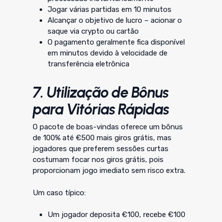
Jogar várias partidas em 10 minutos
Alcançar o objetivo de lucro – acionar o
saque via crypto ou cartão
O pagamento geralmente fica disponível
em minutos devido à velocidade de
transferência eletrônica
7. Utilização de Bônus
para Vitórias Rápidas
O pacote de boas-vindas oferece um bônus
de 100% até €500 mais giros grátis, mas
jogadores que preferem sessões curtas
costumam focar nos giros grátis, pois
proporcionam jogo imediato sem risco extra.
Um caso típico:
Um jogador deposita €100, recebe €100