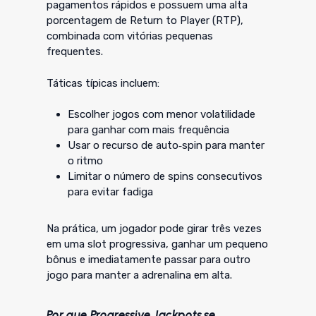
pagamentos rápidos e possuem uma alta
porcentagem de Return to Player (RTP),
combinada com vitórias pequenas
frequentes.
Táticas típicas incluem:
Escolher jogos com menor volatilidade
para ganhar com mais frequência
Usar o recurso de auto‑spin para manter
o ritmo
Limitar o número de spins consecutivos
para evitar fadiga
Na prática, um jogador pode girar três vezes
em uma slot progressiva, ganhar um pequeno
bônus e imediatamente passar para outro
jogo para manter a adrenalina em alta.
Por que Progressive Jackpots se