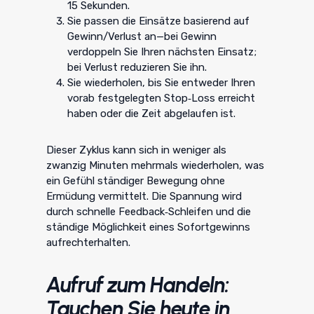
15 Sekunden.
Sie passen die Einsätze basierend auf
Gewinn/Verlust an—bei Gewinn
verdoppeln Sie Ihren nächsten Einsatz;
bei Verlust reduzieren Sie ihn.
Sie wiederholen, bis Sie entweder Ihren
vorab festgelegten Stop‑Loss erreicht
haben oder die Zeit abgelaufen ist.
Dieser Zyklus kann sich in weniger als
zwanzig Minuten mehrmals wiederholen, was
ein Gefühl ständiger Bewegung ohne
Ermüdung vermittelt. Die Spannung wird
durch schnelle Feedback‑Schleifen und die
ständige Möglichkeit eines Sofortgewinns
aufrechterhalten.
Aufruf zum Handeln:
Tauchen Sie heute in