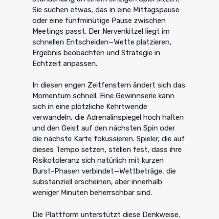
Sie suchen etwas, das in eine Mittagspause
oder eine fünfminütige Pause zwischen
Meetings passt. Der Nervenkitzel liegt im
schnellen Entscheiden—Wette platzieren,
Ergebnis beobachten und Strategie in
Echtzeit anpassen.
In diesen engen Zeitfenstern ändert sich das
Momentum schnell. Eine Gewinnserie kann
sich in eine plötzliche Kehrtwende
verwandeln, die Adrenalinspiegel hoch halten
und den Geist auf den nächsten Spin oder
die nächste Karte fokussieren. Spieler, die auf
dieses Tempo setzen, stellen fest, dass ihre
Risikotoleranz sich natürlich mit kurzen
Burst-Phasen verbindet—Wettbeträge, die
substanziell erscheinen, aber innerhalb
weniger Minuten beherrschbar sind.
Die Plattform unterstützt diese Denkweise,