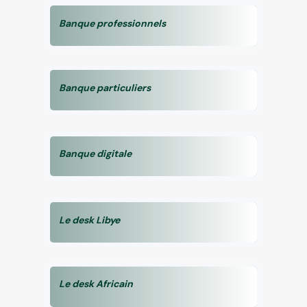
Banque professionnels
Banque particuliers
Banque digitale
Le desk Libye
Le desk Africain