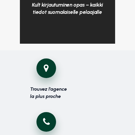
Kult kirjautuminen opas – kaikki
tiedot suomalaiselle pelaajalle
Trouvez l’agence
la plus proche