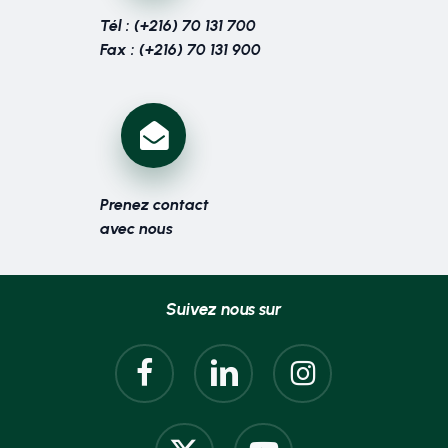
Tél : (+216) 70 131 700
Fax : (+216) 70 131 900
Prenez contact
avec nous
Suivez nous sur