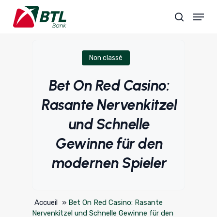
Skip
Menu
to
search
main
content
Non classé
Bet On Red Casino:
Rasante Nervenkitzel
und Schnelle
Gewinne für den
modernen Spieler
Accueil
»
Bet On Red Casino: Rasante
Nervenkitzel und Schnelle Gewinne für den