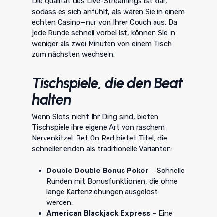
Die Qualität des Live-Streamings ist klar,
sodass es sich anfühlt, als wären Sie in einem
echten Casino—nur von Ihrer Couch aus. Da
jede Runde schnell vorbei ist, können Sie in
weniger als zwei Minuten von einem Tisch
zum nächsten wechseln.
Tischspiele, die den Beat
halten
Wenn Slots nicht Ihr Ding sind, bieten
Tischspiele ihre eigene Art von raschem
Nervenkitzel. Bet On Red bietet Titel, die
schneller enden als traditionelle Varianten:
Double Double Bonus Poker
– Schnelle
Runden mit Bonusfunktionen, die ohne
lange Kartenziehungen ausgelöst
werden.
American Blackjack Express
– Eine