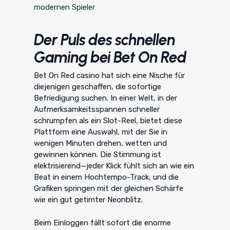
modernen Spieler
Der Puls des schnellen
Gaming bei Bet On Red
Bet On Red casino hat sich eine Nische für
diejenigen geschaffen, die sofortige
Befriedigung suchen. In einer Welt, in der
Aufmerksamkeitsspannen schneller
schrumpfen als ein Slot-Reel, bietet diese
Plattform eine Auswahl, mit der Sie in
wenigen Minuten drehen, wetten und
gewinnen können. Die Stimmung ist
elektrisierend—jeder Klick fühlt sich an wie ein
Beat in einem Hochtempo-Track, und die
Grafiken springen mit der gleichen Schärfe
wie ein gut getimter Neonblitz.
Beim Einloggen fällt sofort die enorme