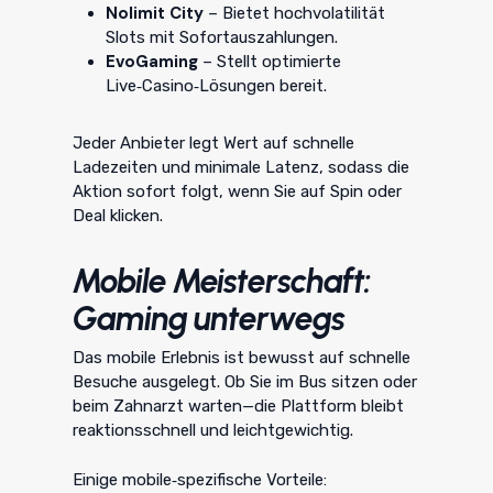
Nolimit City
– Bietet hochvolatilität
Slots mit Sofortauszahlungen.
EvoGaming
– Stellt optimierte
Live‑Casino‑Lösungen bereit.
Jeder Anbieter legt Wert auf schnelle
Ladezeiten und minimale Latenz, sodass die
Aktion sofort folgt, wenn Sie auf Spin oder
Deal klicken.
Mobile Meisterschaft:
Gaming unterwegs
Das mobile Erlebnis ist bewusst auf schnelle
Besuche ausgelegt. Ob Sie im Bus sitzen oder
beim Zahnarzt warten—die Plattform bleibt
reaktionsschnell und leichtgewichtig.
Einige mobile‑spezifische Vorteile: