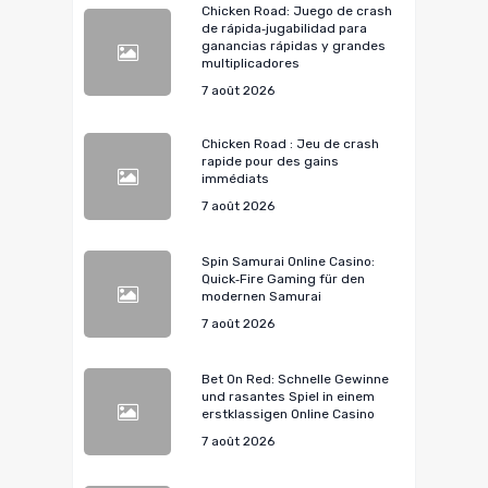
Chicken Road: Juego de crash
de rápida‑jugabilidad para
ganancias rápidas y grandes
multiplicadores
7 août 2026
Chicken Road : Jeu de crash
rapide pour des gains
immédiats
7 août 2026
Spin Samurai Online Casino:
Quick‑Fire Gaming für den
modernen Samurai
7 août 2026
Bet On Red: Schnelle Gewinne
und rasantes Spiel in einem
erstklassigen Online Casino
7 août 2026