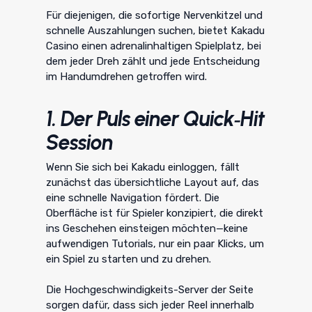
Für diejenigen, die sofortige Nervenkitzel und
schnelle Auszahlungen suchen, bietet Kakadu
Casino einen adrenalinhaltigen Spielplatz, bei
dem jeder Dreh zählt und jede Entscheidung
im Handumdrehen getroffen wird.
1. Der Puls einer Quick‑Hit
Session
Wenn Sie sich bei Kakadu einloggen, fällt
zunächst das übersichtliche Layout auf, das
eine schnelle Navigation fördert. Die
Oberfläche ist für Spieler konzipiert, die direkt
ins Geschehen einsteigen möchten—keine
aufwendigen Tutorials, nur ein paar Klicks, um
ein Spiel zu starten und zu drehen.
Die Hochgeschwindigkeits-Server der Seite
sorgen dafür, dass sich jeder Reel innerhalb