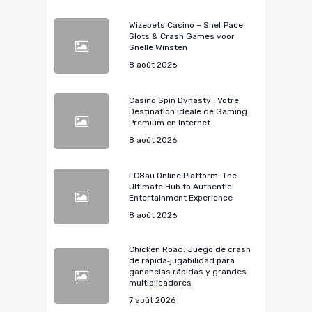
Wizebets Casino – Snel‑Pace
Slots & Crash Games voor
Snelle Winsten
8 août 2026
Casino Spin Dynasty : Votre
Destination idéale de Gaming
Premium en Internet
8 août 2026
FC8au Online Platform: The
Ultimate Hub to Authentic
Entertainment Experience
8 août 2026
Chicken Road: Juego de crash
de rápida‑jugabilidad para
ganancias rápidas y grandes
multiplicadores
7 août 2026