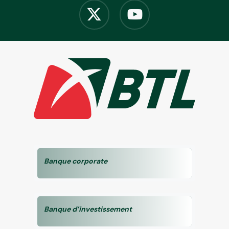
Banque corporate
Banque d’investissement