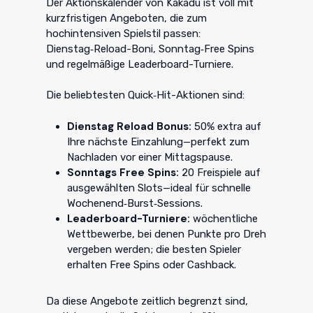
Der Aktionskalender von Kakadu ist voll mit
kurzfristigen Angeboten, die zum
hochintensiven Spielstil passen:
Dienstag‑Reload-Boni, Sonntag‑Free Spins
und regelmäßige Leaderboard-Turniere.
Die beliebtesten Quick‑Hit-Aktionen sind:
Dienstag Reload Bonus:
50% extra auf
Ihre nächste Einzahlung—perfekt zum
Nachladen vor einer Mittagspause.
Sonntags Free Spins:
20 Freispiele auf
ausgewählten Slots—ideal für schnelle
Wochenend‑Burst‑Sessions.
Leaderboard-Turniere:
wöchentliche
Wettbewerbe, bei denen Punkte pro Dreh
vergeben werden; die besten Spieler
erhalten Free Spins oder Cashback.
Da diese Angebote zeitlich begrenzt sind,