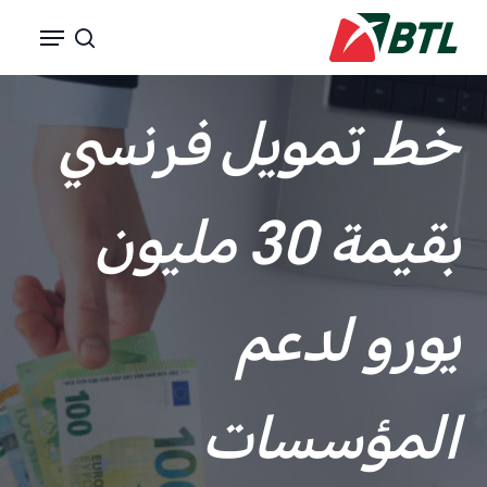
p
Menu
o
search
n
t
خط تمويل فرنسي
بقيمة 30 مليون
يورو لدعم
المؤسسات