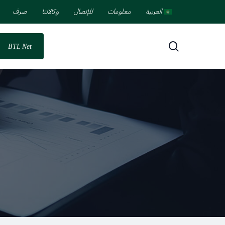
العربية
معلومات
للإتصال
وكالاتنا
صرف
search
BTL Net